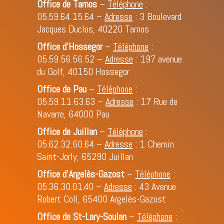
Office de Tarnos
–
Téléphone
:
05.59.64.15.64
–
Adresse
: 3 Boulevard
Jacques Duclos, 40220 Tarnos
Office d’Hossegor
–
Téléphone
:
05.59.56.56.52
–
Adresse
: 197 avenue
du Golf, 40150 Hossegor
Office de Pau
–
Téléphone
:
05.59.11.63.63
–
Adresse
: 17 Rue de
Navarre, 64000 Pau
Office de Juillan
–
Téléphone
:
05.62.32.60.64
–
Adresse
: 1 Chemin
Saint-Jorly, 65290 Juillan
Office d'Argelès-Gazost
–
Téléphone
:
05.36.30.01.40
–
Adresse
: 43 Avenue
Robert Coll, 65400 Argelès-Gazost
Office de St-Lary-Soulan
–
Téléphone
: