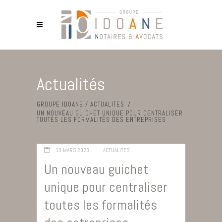
Actualités
GROUPE IDOANE
/
ACTUALITES
/
UN NOUVEAU GUICHET UNIQUE POUR CENTRALISER
TOUTES LES FORMALITÉS DES ENTREPRISES
13 MARS 2023
ACTUALITES
Un nouveau guichet
unique pour centraliser
toutes les formalités