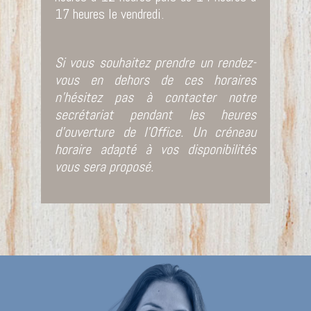
17 heures le vendredi.
Si vous souhaitez prendre un rendez-
vous en dehors de ces horaires
n’hésitez pas à contacter notre
secrétariat pendant les heures
d’ouverture de l’Office. Un créneau
horaire adapté à vos disponibilités
vous sera proposé.