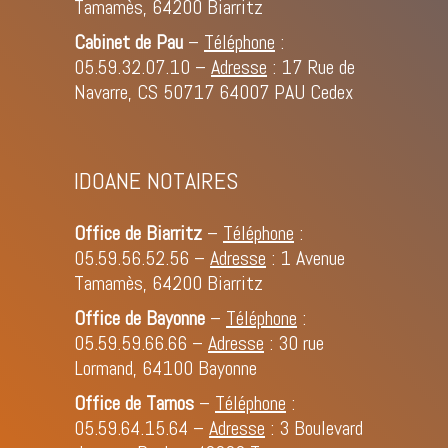
Tamamès, 64200 Biarritz
Cabinet de Pau
–
Téléphone
:
05.59.32.07.10
–
Adresse
: 17 Rue de
Navarre, CS 50717 64007 PAU Cedex
IDOANE NOTAIRES
Office de Biarritz
–
Téléphone
:
05.59.56.52.56
–
Adresse
: 1 Avenue
Tamamès, 64200 Biarritz
Office de Bayonne
–
Téléphone
:
05.59.59.66.66
–
Adresse
: 30 rue
Lormand, 64100 Bayonne
Office de Tarnos
–
Téléphone
:
05.59.64.15.64
–
Adresse
: 3 Boulevard