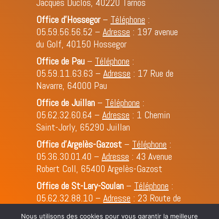
Jacques Duclos, 40220 Tarnos
Office d’Hossegor
–
Téléphone
:
05.59.56.56.52
–
Adresse
: 197 avenue
du Golf, 40150 Hossegor
Office de Pau
–
Téléphone
:
05.59.11.63.63
–
Adresse
: 17 Rue de
Navarre, 64000 Pau
Office de Juillan
–
Téléphone
:
05.62.32.60.64
–
Adresse
: 1 Chemin
Saint-Jorly, 65290 Juillan
Office d'Argelès-Gazost
–
Téléphone
:
05.36.30.01.40
–
Adresse
: 43 Avenue
Robert Coll, 65400 Argelès-Gazost
Office de St-Lary-Soulan
–
Téléphone
:
05.62.32.88.10
–
Adresse
: 23 Route de
Cap de Long, 65170 St-Lary-Soulan
Nous utilisons des cookies pour vous garantir la meilleure