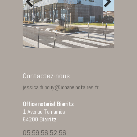
Previous
Next
Contactez-nous
jessica.dupouy@idoane.notaires.fr
Office notarial
Biarritz
1 Avenue Tamamès
64200 Biarritz
05.59.56.52.56