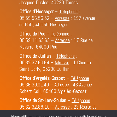
Jacques Duclos, 40220 Tarnos
Office d’Hossegor
–
Téléphone
:
05.59.56.56.52
–
Adresse
: 197 avenue
du Golf, 40150 Hossegor
Office de Pau
–
Téléphone
:
05.59.11.63.63
–
Adresse
: 17 Rue de
Navarre, 64000 Pau
Office de Juillan
–
Téléphone
:
05.62.32.60.64
–
Adresse
: 1 Chemin
Saint-Jorly, 65290 Juillan
Office d'Argelès-Gazost
–
Téléphone
:
05.36.30.01.40
–
Adresse
: 43 Avenue
Robert Coll, 65400 Argelès-Gazost
Office de St-Lary-Soulan
–
Téléphone
:
05.62.32.88.10
–
Adresse
: 23 Route de
Cap de Long, 65170 St-Lary-Soulan
Nous utilisons des cookies pour vous garantir la meilleure