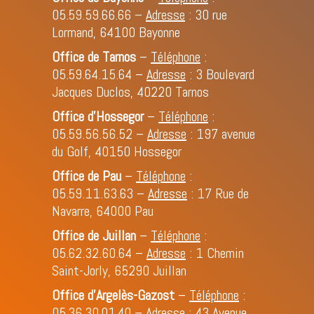
05.59.59.66.66
–
Adresse
: 30 rue
Lormand, 64100 Bayonne
Office de Tarnos
–
Téléphone
:
05.59.64.15.64
–
Adresse
: 3 Boulevard
Jacques Duclos, 40220 Tarnos
Office d’Hossegor
–
Téléphone
:
05.59.56.56.52
–
Adresse
: 197 avenue
du Golf, 40150 Hossegor
Office de Pau
–
Téléphone
:
05.59.11.63.63
–
Adresse
: 17 Rue de
Navarre, 64000 Pau
Office de Juillan
–
Téléphone
:
05.62.32.60.64
–
Adresse
: 1 Chemin
Saint-Jorly, 65290 Juillan
Office d'Argelès-Gazost
–
Téléphone
:
05.36.30.01.40
–
Adresse
: 43 Avenue