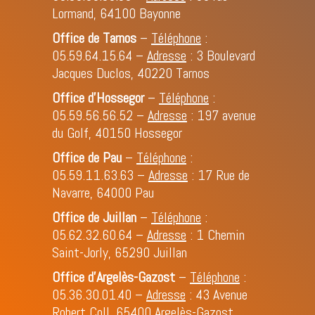
Lormand, 64100 Bayonne
Office de Tarnos
–
Téléphone
:
05.59.64.15.64
–
Adresse
: 3 Boulevard
Jacques Duclos, 40220 Tarnos
Office d’Hossegor
–
Téléphone
:
05.59.56.56.52
–
Adresse
: 197 avenue
du Golf, 40150 Hossegor
Office de Pau
–
Téléphone
:
05.59.11.63.63
–
Adresse
: 17 Rue de
Navarre, 64000 Pau
Office de Juillan
–
Téléphone
:
05.62.32.60.64
–
Adresse
: 1 Chemin
Saint-Jorly, 65290 Juillan
Office d'Argelès-Gazost
–
Téléphone
:
05.36.30.01.40
–
Adresse
: 43 Avenue
Robert Coll, 65400 Argelès-Gazost