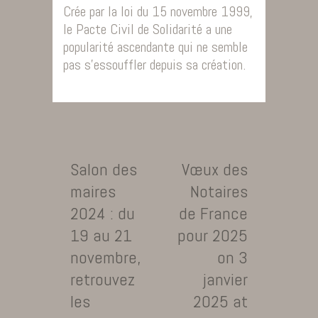
Crée par la loi du 15 novembre 1999,
le Pacte Civil de Solidarité a une
popularité ascendante qui ne semble
pas s’essouffler depuis sa création.
Salon des
Vœux des
maires
Notaires
2024 : du
de France
19 au 21
pour 2025
novembre,
on 3
retrouvez
janvier
les
2025 at