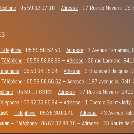
léphone
:
05.59.32.07.10
–
Adresse
: 17 Rue de Navarre, C
ES
–
Téléphone
:
05.59.56.52.56
–
Adresse
: 1 Avenue Tamamès, 6
–
Téléphone
:
05.59.59.66.66
–
Adresse
: 30 rue Lormand, 641
Téléphone
:
05.59.64.15.64
–
Adresse
: 3 Boulevard Jacques 
–
Téléphone
:
05.59.56.56.52
–
Adresse
: 197 avenue du Golf
éphone
:
05.59.11.63.63
–
Adresse
: 17 Rue de Navarre, 640
Téléphone
:
05.62.32.60.64
–
Adresse
: 1 Chemin Saint-Jorly,
zost
–
Téléphone
:
05.36.30.01.40
–
Adresse
: 43 Avenue Robe
oulan
–
Téléphone
:
05.62.32.88.10
–
Adresse
: 23 Route de C