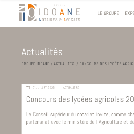
LE GROUPE
EXP
Actualités
GROUPE IDOANE
/
ACTUALITES
/
CONCOURS DES LYCÉES AGRICO
7 JUILLET 2025
ACTUALITES
Concours des lycées agricoles 2
Le Conseil supérieur du notariat invite, comme ch
partenariat avec le ministère de l’Agriculture et d